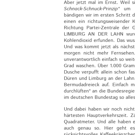
Aber jetzt mal im Ernst. Weil 
Schnack-Schnuck-Prinzip“
um 36
bändigen wir im ersten Schritt
einen ein richtungsweisender 
Richtung Partei-Zentrale de
LIMBURG AN DER LAHN wurden
Kohlendioxid erfunden. Das wus
Und was kommt jetzt als nächs
morgen nicht mehr Fernsehen
unverantwortlich einfach so weit
Grad waschen. Über 1.000 Gramm
Dusche verpufft allein schon f
Düren und Limburg an der Lahn.
Bermudadreieck auf. Einfach ma
durchlüften“ an die Bundesregie
im deutschen Bundestag so alles
Und dabei haben wir noch nicht
härtesten Hauptverkehrszeit.
Quadratmeter. Und alle haben es
auch genau so. Hier geht es
rücksichtsvolles Kaffeekränzch