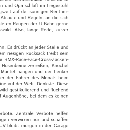
en und Opa schläft im Liegestuhl
gszeit auf der sonnigen Rentner-
Abläufe und Regeln, an die sich
roleten-Raupen der U-Bahn gerne
wald. Also, lange Rede, kurzer
hn. Es drückt an jeder Stelle und
em riesigen Rucksack treibt sein
ie BMX-Race-Face-Cross-Zacken-
. Hosenbeine zerreißen, Knöchel
st-Mantel hängen und der Lenker
i er der Fahrer des Monats beim
eine auf der Welt. Denkste. Diese
ild gestikulierend und fluchend
uf Augenhöhe, bei dem es keinen
rbote. Zentrale Verbote helfen
ungen verwirren nur und schaffen
V bleibt morgen in der Garage