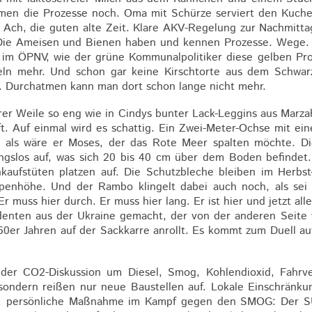
timmen die Prozesse noch. Oma mit Schürze serviert den Kuch
. Ach, die guten alte Zeit. Klare AKV-Regelung zur Nachmitta
 Die Ameisen und Bienen haben und kennen Prozesse. Wege. 
olk im ÖPNV, wie der grüne Kommunalpolitiker diese gelben P
eln mehr. Und schon gar keine Kirschtorte aus dem Schwarz
s. Durchatmen kann man dort schon lange nicht mehr.
rer Weile so eng wie in Cindys bunter Lack-Leggins aus Marza
. Auf einmal wird es schattig. Ein Zwei-Meter-Ochse mit ein
 als wäre er Moses, der das Rote Meer spalten möchte. D
ungslos auf, was sich 20 bis 40 cm über dem Boden befindet
kaufstüten platzen auf. Die Schutzbleche bleiben im Herb
ippenhöhe. Und der Rambo klingelt dabei auch noch, als se
 muss hier durch. Er muss hier lang. Er ist hier und jetzt all
nten aus der Ukraine gemacht, der von der anderen Seite w
60er Jahren auf der Sackkarre anrollt. Es kommt zum Duell a
der CO2-Diskussion um Diesel, Smog, Kohlendioxid, Fahrve
r, sondern reißen nur neue Baustellen auf. Lokale Einschränk
te, persönliche Maßnahme im Kampf gegen den SMOG: Der SU