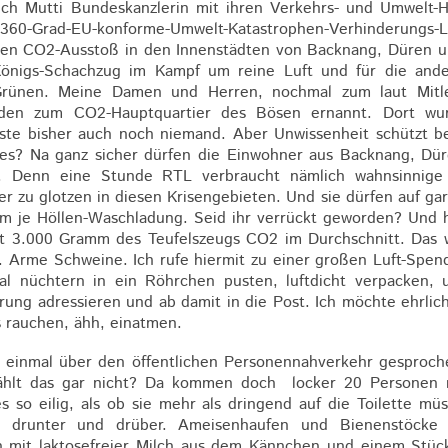
sich Mutti Bundeskanzlerin mit ihren Verkehrs- und Umwelt-
0-Grad-EU-konforme-Umwelt-Katastrophen-Verhinderungs-
 den CO2-Ausstoß in den Innenstädten von Backnang, Düren u
Königs-Schachzug im Kampf um reine Luft und für die and
r Grünen. Meine Damen und Herren, nochmal zum laut M
 zum CO2-Hauptquartier des Bösen ernannt. Dort wurde
ste bisher auch noch niemand. Aber Unwissenheit schützt bek
tes? Na ganz sicher dürfen die Einwohner aus Backnang, Dü
. Denn eine Stunde RTL verbraucht nämlich wahnsinni
er zu glotzen in diesen Krisengebieten. Und sie dürfen auf g
 je Höllen-Waschladung. Seid ihr verrückt geworden? Und 
ast 3.000 Gramm des Teufelszeugs CO2 im Durchschnitt. Das w
 Arme Schweine. Ich rufe hiermit zu einer großen Luft-Spend
l nüchtern in ein Röhrchen pusten, luftdicht verpacken, 
rung adressieren und ab damit in die Post. Ich möchte ehrlich
 rauchen, ähh, einatmen.
 einmal über den öffentlichen Personennahverkehr gesproc
 Zählt das gar nicht? Da kommen doch locker 20 Personen 
 so eilig, als ob sie mehr als dringend auf die Toilette m
 drunter und drüber. Ameisenhaufen und Bienenstöcke 
en mit laktosefreier Milch aus dem Kännchen und einem Stüc