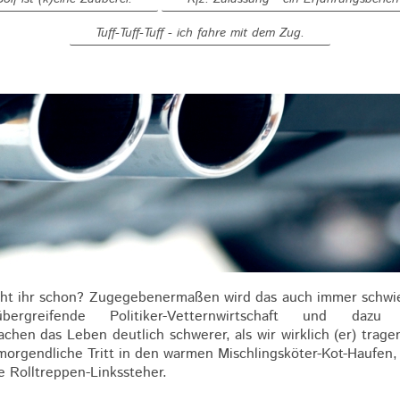
Tuff-Tuff-Tuff - ich fahre mit dem Zug.
acht ihr schon? Zugegebenermaßen wird das auch immer schwie
-übergreifende Politiker-Vetternwirtschaft und daz
hen das Leben deutlich schwerer, als wir wirklich (er) tra
 morgendliche Tritt in den warmen Mischlingsköter-Kot-Haufen
e Rolltreppen-Linkssteher.