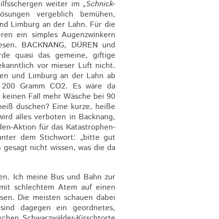
Hilfsschergen weiter im
„Schnick-
Lösungen vergeblich bemühen,
nd Limburg an der Lahn. Für die
eren ein simples Augenzwinkern
itlesen. BACKNANG, DÜREN und
 quasi das gemeine, giftige
anntlich vor mieser Luft nicht.
ren und Limburg an der Lahn ab
ge 200 Gramm CO2. Es wäre da
ar keinen Fall mehr Wäsche bei 90
heiß duschen? Eine kurze, heiße
ird alles verboten in Backnang,
en-Aktion für das Katastrophen-
unter dem Stichwort: „bitte gut
 gesagt nicht wissen, was die da
hen. Ich meine Bus und Bahn zur
mit schlechtem Atem auf einen
üssen. Die meisten schauen dabei
sind dagegen ein geordnetes,
kchen Schwarzwälder-Kirschtorte