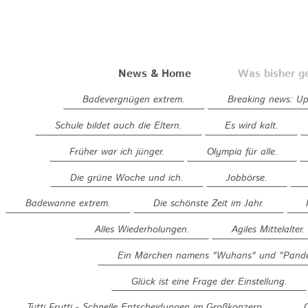
News & Home
Was bisher g
Badevergnügen extrem.
Breaking news: Up 
Schule bildet auch die Eltern.
Es wird kalt.
Früher war ich jünger.
Olympia für alle.
Die grüne Woche und ich.
Jobbörse.
Badewanne extrem.
Die schönste Zeit im Jahr.
Alles Wiederholungen.
Agiles Mittelalter.
Ein Märchen namens "Wuhans" und "Pande
Glück ist eine Frage der Einstellung.
Tutti Frutti - Schnelle Entscheidungen im Großkonzern