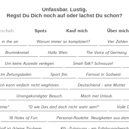
Unfassbar. Lustig.
Regst Du Dich noch auf oder lachst Du schon?
eschah.
Spots
Kauf mich
Über mich
in the air.
Warum immer so kompliziert?
Vier Zahlen 
Brummkreisel.
Hallo Wien.
The Voice of Germany.
Um keine Ausrede verlegen.
Small-Talk? Schnauze!
Im Zeitungsladen.
Sport frei.
Fernost in Südwest.
Ich kann einfach nicht weghören.
Deutschland - eine Mutter.
Unangekündigter Besuch.
Mach mal Urlaub.
mia".
"D wie Das darf doch nicht wahr sein!"
Volle D
18 Holes of Fun.
Personal-Roulette. Neuigkeiten aus d
Golf ist (k)eine Zauberei.
Kfz.-Zulassung - ein Erfahrungsberich