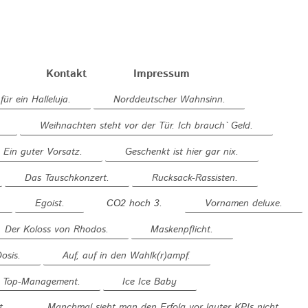
Kontakt
Impressum
für ein Halleluja.
Norddeutscher Wahnsinn.
Weihnachten steht vor der Tür. Ich brauch` Geld.
Ein guter Vorsatz.
Geschenkt ist hier gar nix.
Das Tauschkonzert.
Rucksack-Rassisten.
Egoist.
CO2 hoch 3.
Vornamen deluxe.
Der Koloss von Rhodos.
Maskenpflicht.
osis.
Auf, auf in den Wahlk(r)ampf.
em Top-Management.
Ice Ice Baby
t.
Manchmal sieht man den Erfolg vor lauter KPIs nicht.