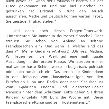
auch davon ab, wann der Erstklässler nachts aus der
Disco gekommen ist und wie viel Bierchen er
getrunken hat. Erstmal in Ruhe den Rausch
ausschlafen, Mathe und Deutsch können warten. Prost,
Sie geistiger Frühaufsteher.“
- Und dann noch dieses Fragen-Feuerwerk:
„Unterrichten Sie immer in deutscher Sprache? Oder
streuen Sie schon von Anfang an seltene
Fremdsprachen ein? Und wenn ja, welche sind das
dann?“ Meine Gedanken-Antwort: „Oh yes, Madam.
Wir legen sehr viel Wert auf eine multilinguale
Ausbildung in der ersten Klasse. Wir streuen immer
mal wieder harte Schimpfworte in bulgarisch, polnisch
oder auch rumänisch ein. Das lernen die Kinder dann
in der Hofpause vom Hausmeister Igor, von den
Putzfrauen Luba und Radka oder nach Schulschluss
vom 16jährigen Drogen- und Zigaretten-Dealer
Ivanescu hinter dem Schulzaun. Bitte geben Sie Ihren
Kindern ungefähr 400 Euro die Woche mit. Diese
Fremdsprachen-Kurse sind sehr kostenintensiv.“