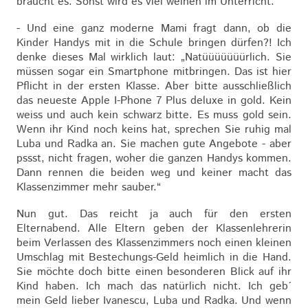
braucht es. Sonst wird es viel weinen im Unterricht.“
- Und eine ganz moderne Mami fragt dann, ob die
Kinder Handys mit in die Schule bringen dürfen?! Ich
denke dieses Mal wirklich laut: „Natüüüüüüürlich. Sie
müssen sogar ein Smartphone mitbringen. Das ist hier
Pflicht in der ersten Klasse. Aber bitte ausschließlich
das neueste Apple I-Phone 7 Plus deluxe in gold. Kein
weiss und auch kein schwarz bitte. Es muss gold sein.
Wenn ihr Kind noch keins hat, sprechen Sie ruhig mal
Luba und Radka an. Sie machen gute Angebote - aber
pssst, nicht fragen, woher die ganzen Handys kommen.
Dann rennen die beiden weg und keiner macht das
Klassenzimmer mehr sauber.“
Nun gut. Das reicht ja auch für den ersten
Elternabend. Alle Eltern geben der Klassenlehrerin
beim Verlassen des Klassenzimmers noch einen kleinen
Umschlag mit Bestechungs-Geld heimlich in die Hand.
Sie möchte doch bitte einen besonderen Blick auf ihr
Kind haben. Ich mach das natürlich nicht. Ich geb´
mein Geld lieber Ivanescu, Luba und Radka. Und wenn