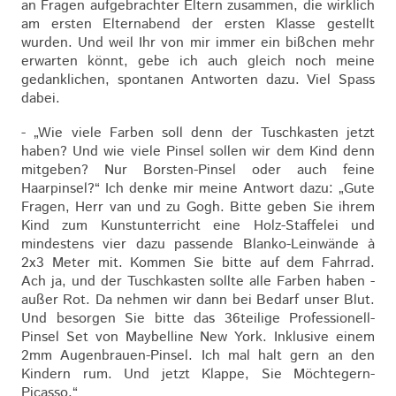
an Fragen aufgebrachter Eltern zusammen, die wirklich
am ersten Elternabend der ersten Klasse gestellt
wurden. Und weil Ihr von mir immer ein bißchen mehr
erwarten könnt, gebe ich auch gleich noch meine
gedanklichen, spontanen Antworten dazu. Viel Spass
dabei.
- „Wie viele Farben soll denn der Tuschkasten jetzt
haben? Und wie viele Pinsel sollen wir dem Kind denn
mitgeben? Nur Borsten-Pinsel oder auch feine
Haarpinsel?“ Ich denke mir meine Antwort dazu: „Gute
Fragen, Herr van und zu Gogh. Bitte geben Sie ihrem
Kind zum Kunstunterricht eine Holz-Staffelei und
mindestens vier dazu passende Blanko-Leinwände à
2x3 Meter mit. Kommen Sie bitte auf dem Fahrrad.
Ach ja, und der Tuschkasten sollte alle Farben haben -
außer Rot. Da nehmen wir dann bei Bedarf unser Blut.
Und besorgen Sie bitte das 36teilige Professionell-
Pinsel Set von Maybelline New York. Inklusive einem
2mm Augenbrauen-Pinsel. Ich mal halt gern an den
Kindern rum. Und jetzt Klappe, Sie Möchtegern-
Picasso.“