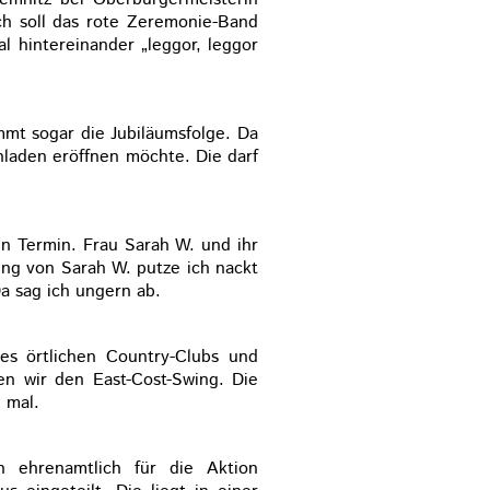
ch soll das rote Zeremonie-Band
l hintereinander „leggor, leggor
mmt sogar die Jubiläumsfolge. Da
enladen eröffnen möchte. Die darf
en Termin. Frau Sarah W. und ihr
ung von Sarah W. putze ich nackt
a sag ich ungern ab.
des örtlichen Country-Clubs und
n wir den East-Cost-Swing. Die
 mal.
h ehrenamtlich für die Aktion