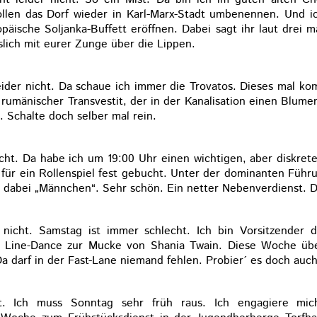
llen das Dorf wieder in Karl-Marx-Stadt umbenennen. Und i
äische Soljanka-Buffett eröffnen. Dabei sagt ihr laut drei ma
slich mit eurer Zunge über die Lippen.
ider nicht. Da schaue ich immer die Trovatos. Dieses mal ko
 rumänischer Transvestit, der in der Kanalisation einen Blum
. Schalte doch selber mal rein.
cht. Da habe ich um 19:00 Uhr einen wichtigen, aber diskret
für ein Rollenspiel fest gebucht. Unter der dominanten Führ
dabei „Männchen“. Sehr schön. Ein netter Nebenverdienst. D
nicht. Samstag ist immer schlecht. Ich bin Vorsitzender 
 Line-Dance zur Mucke von Shania Twain. Diese Woche übe
Da darf in der Fast-Lane niemand fehlen. Probier´ es doch auch
t. Ich muss Sonntag sehr früh raus. Ich engagiere mic