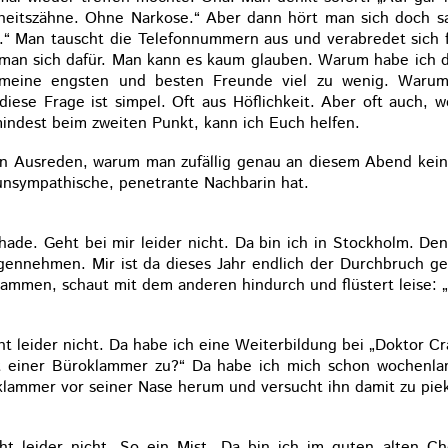
eitszähne. Ohne Narkose.“ Aber dann hört man sich doch s
en.“ Man tauscht die Telefonnummern aus und verabredet sic
 man sich dafür. Man kann es kaum glauben. Warum habe ich 
r meine engsten und besten Freunde viel zu wenig. Warum
se Frage ist simpel. Oft aus Höflichkeit. Aber oft auch, w
mindest beim zweiten Punkt, kann ich Euch helfen.
en Ausreden, warum man zufällig genau an diesem Abend kei
unsympathische, penetrante Nachbarin hat.
de. Geht bei mir leider nicht. Da bin ich in Stockholm. De
gennehmen. Mir ist da dieses Jahr endlich der Durchbruch ge
ammen, schaut mit dem anderen hindurch und flüstert leise: „I
 leider nicht. Da habe ich eine Weiterbildung bei „Doktor C
it einer Büroklammer zu?“ Da habe ich mich schon wochenla
klammer vor seiner Nase herum und versucht ihn damit zu pie
 leider nicht. So ein Mist. Da bin ich im guten alten Ch