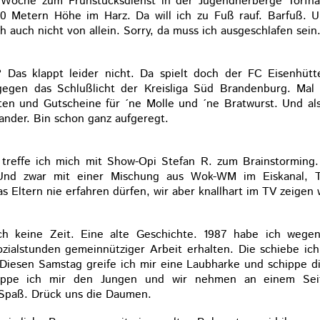
oche zum Frühstücksdienst in der Jugendherberge Torfhaus
20 Metern Höhe im Harz. Da will ich zu Fuß rauf. Barfuß. 
auch nicht von allein. Sorry, da muss ich ausgeschlafen sein
Das klappt leider nicht. Da spielt doch der FC Eisenhütt
 gegen das Schlußlicht der Kreisliga Süd Brandenburg. Mal
rten und Gutscheine für ´ne Molle und ´ne Bratwurst. Und al
nder. Bin schon ganz aufgeregt.
 treffe ich mich mit Show-Opi Stefan R. zum Brainstormin
. Und zwar mit einer Mischung aus Wok-WM im Eiskanal, 
s Eltern nie erfahren dürfen, wir aber knallhart im TV zeigen
h keine Zeit. Eine alte Geschichte. 1987 habe ich wege
ialstunden gemeinnütziger Arbeit erhalten. Die schiebe ich 
Diesen Samstag greife ich mir eine Laubharke und schippe d
nappe ich mir den Jungen und wir nehmen an einem Seif
 Spaß. Drück uns die Daumen.