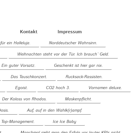
Kontakt
Impressum
für ein Halleluja.
Norddeutscher Wahnsinn.
Weihnachten steht vor der Tür. Ich brauch` Geld.
Ein guter Vorsatz.
Geschenkt ist hier gar nix.
Das Tauschkonzert.
Rucksack-Rassisten.
Egoist.
CO2 hoch 3.
Vornamen deluxe.
Der Koloss von Rhodos.
Maskenpflicht.
osis.
Auf, auf in den Wahlk(r)ampf.
em Top-Management.
Ice Ice Baby
t.
Manchmal sieht man den Erfolg vor lauter KPIs nicht.