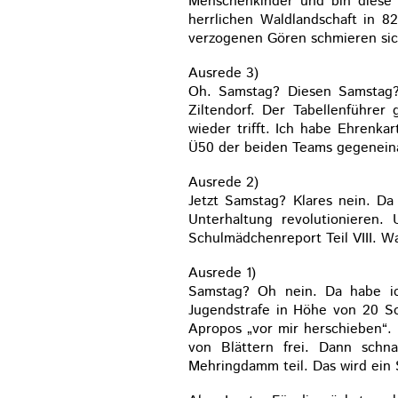
Menschenkinder und bin diese W
herrlichen Waldlandschaft in 8
verzogenen Gören schmieren sich 
Ausrede 3)
Oh. Samstag? Diesen Samstag? 
Ziltendorf. Der Tabellenführer
wieder trifft. Ich habe Ehrenka
Ü50 der beiden Teams gegeneina
Ausrede 2)
Jetzt Samstag? Klares nein. Da
Unterhaltung revolutionieren
Schulmädchenreport Teil VIII. Wa
Ausrede 1)
Samstag? Oh nein. Da habe ic
Jugendstrafe in Höhe von 20 Soz
Apropos „vor mir herschieben“. 
von Blättern frei. Dann sch
Mehringdamm teil. Das wird ein