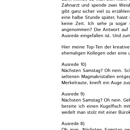
Zahnarzt und spende zwei Weish
gibt ganz sicher viel zu erzähl
eine halbe Stunde später, hasst
keine Zeit. Ich sehe ja soga
angenommen? Die Antwort auf die
Ausrede eingefallen ist. Und zu
Hier meine Top-Ten der kreativ
ehemaligen Kollegen oder eine 
Ausrede 10)
Nächsten Samstag? Oh nein. Scha
seltenen Magmakristallen entge
Merkelraute, kneift ein Auge zus
Ausrede 9)
Nächsten Samstag? Oh nein. Geht
bereite ich einen Kugelfisch m
wedelt man stolz mit einer Büro
Ausrede 8)
Oh man. Nächsten Samstag geht