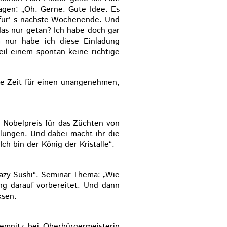
agen: „Oh. Gerne. Gute Idee. Es
h für' s nächste Wochenende. Und
das nur getan? Ich habe doch gar
 nur habe ich diese Einladung
eil einem spontan keine richtige
ne Zeit für einen unangenehmen,
n Nobelpreis für das Züchten von
lungen. Und dabei macht ihr die
ch bin der König der Kristalle“.
razy Sushi“. Seminar-Thema: „Wie
ng darauf vorbereitet. Und dann
ksen.
emnitz bei Oberbürgermeisterin