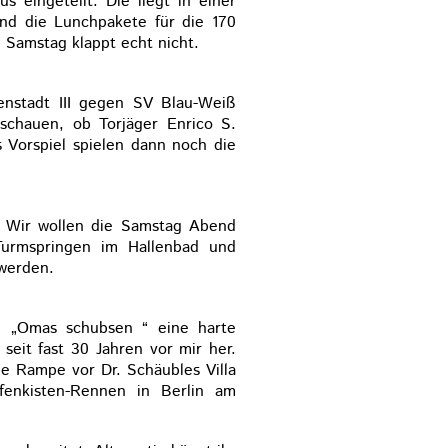
 eingeteilt. Die liegt in einer
Und die Lunchpakete für die 170
. Samstag klappt echt nicht.
enstadt III gegen SV Blau-Weiß
 schauen, ob Torjäger Enrico S.
s Vorspiel spielen dann noch die
g. Wir wollen die Samstag Abend
Turmspringen im Hallenbad und
 werden.
n „Omas schubsen “ eine harte
seit fast 30 Jahren vor mir her.
ie Rampe vor Dr. Schäubles Villa
enkisten-Rennen in Berlin am