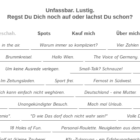
Unfassbar. Lustig.
Regst Du Dich noch auf oder lachst Du schon?
eschah.
Spots
Kauf mich
Über mich
in the air.
Warum immer so kompliziert?
Vier Zahlen 
Brummkreisel.
Hallo Wien.
The Voice of Germany.
Um keine Ausrede verlegen.
Small-Talk? Schnauze!
Im Zeitungsladen.
Sport frei.
Fernost in Südwest.
Ich kann einfach nicht weghören.
Deutschland - eine Mutter.
Unangekündigter Besuch.
Mach mal Urlaub.
mia".
"D wie Das darf doch nicht wahr sein!"
Volle D
18 Holes of Fun.
Personal-Roulette. Neuigkeiten aus d
Golf ist (k)eine Zauberei.
Kfz.-Zulassung - ein Erfahrungsberich