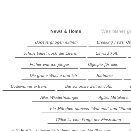
News & Home
Was bisher g
Badevergnügen extrem.
Breaking news: Up 
Schule bildet auch die Eltern.
Es wird kalt.
Früher war ich jünger.
Olympia für alle.
Die grüne Woche und ich.
Jobbörse.
Badewanne extrem.
Die schönste Zeit im Jahr.
Alles Wiederholungen.
Agiles Mittelalter.
Ein Märchen namens "Wuhans" und "Pande
Glück ist eine Frage der Einstellung.
Tutti Frutti - Schnelle Entscheidungen im Großkonzern