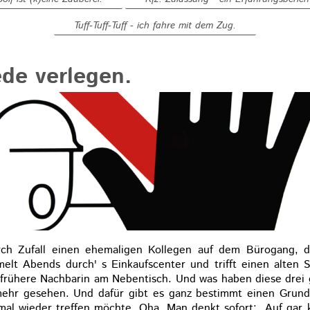
Tuff-Tuff-Tuff - ich fahre mit dem Zug.
de verlegen.
urch Zufall einen ehemaligen Kollegen auf dem Bürogang, 
lt Abends durch' s Einkaufscenter und trifft einen alten 
e frühere Nachbarin am Nebentisch. Und was haben diese drei
mehr gesehen. Und dafür gibt es ganz bestimmt einen Grund
al wieder treffen möchte. Oha. Man denkt sofort: „Auf gar 