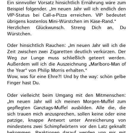
Ein sinnvoller Vorsatz hinsichtlich Ernährung wäre zum
Beispiel folgender. „Im neuen Jahr will ich endlich den
VIP-Status bei Call-a-Pizza erreichen. VIP bedeutet
übrigens kostenlos Mini-Würstchen im Käse-Rand.“
Herzlichen Glückwunsch. Streng Dich an, Du
Würstchen.
Oder hinsichtlich Rauchen: „Im neuen Jahr will ich die
Zeit zwischen zwei Zigaretten deutlich verkürzen. Der
Weg zur Lunge muss schließlich geteert werden.
Außerdem will ich die Auszeichnung „Marlboro-Man of
the Year“ von Philip Morris erhalten.“
Wow, was für eine Ehre?! Und by the way: schön gelbe
Finger hast Du.
Oder vielleicht beim Umgang mit den Mitmenschen:
„Im neuen Jahr will ich meinen Morgen-Muffel zum
gepflegten Ganztags-Muffel ausbilden. Alle die, die
sich trauen mich anzusprechen, sollen keine oder eine
patzige, knappe Antwort unter Anreicherung von
mindestens zwei Schimpfwörtern vor den Latz geknallt
bekommen. Reaktionen darauf werden von mir mit