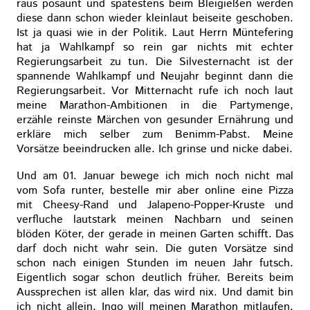
raus posaunt und spätestens beim Bleigießen werden
diese dann schon wieder kleinlaut beiseite geschoben.
Ist ja quasi wie in der Politik. Laut Herrn Müntefering
hat ja Wahlkampf so rein gar nichts mit echter
Regierungsarbeit zu tun. Die Silvesternacht ist der
spannende Wahlkampf und Neujahr beginnt dann die
Regierungsarbeit. Vor Mitternacht rufe ich noch laut
meine Marathon-Ambitionen in die Partymenge,
erzähle reinste Märchen von gesunder Ernährung und
erkläre mich selber zum Benimm-Pabst. Meine
Vorsätze beeindrucken alle. Ich grinse und nicke dabei.
Und am 01. Januar bewege ich mich noch nicht mal
vom Sofa runter, bestelle mir aber online eine Pizza
mit Cheesy-Rand und Jalapeno-Popper-Kruste und
verfluche lautstark meinen Nachbarn und seinen
blöden Köter, der gerade in meinen Garten schifft. Das
darf doch nicht wahr sein. Die guten Vorsätze sind
schon nach einigen Stunden im neuen Jahr futsch.
Eigentlich sogar schon deutlich früher. Bereits beim
Aussprechen ist allen klar, das wird nix. Und damit bin
ich nicht allein. Ingo will meinen Marathon mitlaufen,