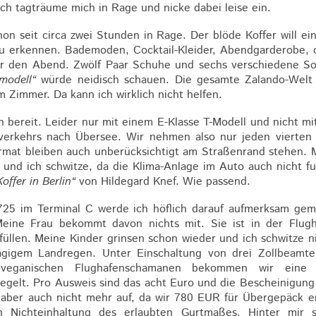
Ich tagträume mich in Rage und nicke dabei leise ein.
on seit circa zwei Stunden in Rage. Der blöde Koffer will ein
u erkennen. Bademoden, Cocktail-Kleider, Abendgarderobe, c
ür den Abend. Zwölf Paar Schuhe und sechs verschiedene So
modell“
würde neidisch schauen. Die gesamte Zalando-Welt s
m Zimmer. Da kann ich wirklich nicht helfen.
ch bereit. Leider nur mit einem E-Klasse T-Modell und nicht 
erkehrs nach Übersee. Wir nehmen also nur jeden vierten 
rmat bleiben auch unberücksichtigt am Straßenrand stehen. M
 und ich schwitze, da die Klima-Anlage im Auto auch nicht fun
offer in Berlin“
von Hildegard Knef. Wie passend.
25 im Terminal C werde ich höflich darauf aufmerksam gem
Meine Frau bekommt davon nichts mit. Sie ist in der Flugh
üllen. Meine Kinder grinsen schon wieder und ich schwitze ni
gigem Landregen. Unter Einschaltung von drei Zollbeamten
eganischen Flughafenschamanen bekommen wir eine ku
gelt. Pro Ausweis sind das acht Euro und die Bescheinigung g
 aber auch nicht mehr auf, da wir 780 EUR für Übergepäck e
Nichteinhaltung des erlaubten Gurtmaßes. Hinter mir 