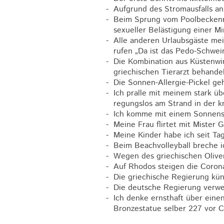
- Aufgrund des Stromausfalls an
- Beim Sprung vom Poolbeckenra
sexueller Belästigung einer Min
- Alle anderen Urlaubsgäste mei
rufen „Da ist das Pedo-Schwei
- Die Kombination aus Küstenwi
griechischen Tierarzt behandel
- Die Sonnen-Allergie-Pickel ge
- Ich pralle mit meinem stark 
regungslos am Strand in der kn
- Ich komme mit einem Sonnensti
- Meine Frau flirtet mit Mister
- Meine Kinder habe ich seit Ta
- Beim Beachvolleyball breche i
- Wegen des griechischen Oliven
- Auf Rhodos steigen die Corona
- Die griechische Regierung kü
- Die deutsche Regierung verwei
- Ich denke ernsthaft über eine
Bronzestatue selber 227 vor Ch