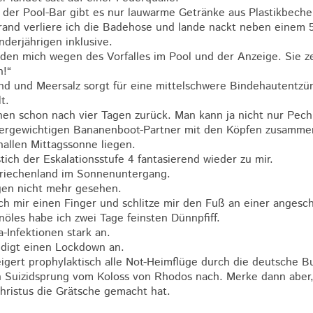
 der Pool-Bar gibt es nur lauwarme Getränke aus Plastikbeche
nd verliere ich die Badehose und lande nackt neben einem 5
derjährigen inklusive.
den mich wegen des Vorfalles im Pool und der Anzeige. Sie z
n!“
nd und Meersalz sorgt für eine mittelschwere Bindehautentz
t.
hen schon nach vier Tagen zurück. Man kann ja nicht nur Pec
übergewichtigen Bananenboot-Partner mit den Köpfen zusamme
allen Mittagssonne liegen.
ch der Eskalationsstufe 4 fantasierend wieder zu mir.
 Griechenland im Sonnenuntergang.
gen nicht mehr gesehen.
ch mir einen Finger und schlitze mir den Fuß an einer angesc
öles habe ich zwei Tage feinsten Dünnpfiff.
-Infektionen stark an.
ndigt einen Lockdown an.
gert prophylaktisch alle Not-Heimflüge durch die deutsche B
n Suizidsprung vom Koloss von Rhodos nach. Merke dann aber
ristus die Grätsche gemacht hat.