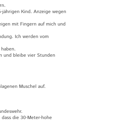
rn.
-jährigen Kind. Anzeige wegen
eigen mit Fingern auf mich und
ündung. Ich werden vom
h haben.
n und bleibe vier Stunden
hlagenen Muschel auf.
undeswehr.
, dass die 30-Meter-hohe