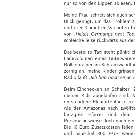
nur so von den Lippen ablesen. 
Meine Frau schreit sich auch sch
Blick genügt, um das Problem z
und drei Klamotten-Varianten f
von
„Heidis Germanys next Top
schleiche leise rückwärts aus de
Das bestellte Taxi steht pünktli
Ladevolumen eines Güterwarenv
Rollcontainer im Schrankwandfo
zornig an, meine Kinder grinsen
Radio läuft
„Ich hab´noch einen K
Beim Einchecken an Schalter 17
meiner Kids abgelaufen sind. 
entstandene Klamottenlücke zu f
wie der Amazonas nach zwölftä
betagten Pfarrer und dem v
Personalausweise doch noch gere
Die 16 Euro Zusatzkosten fallen
und pauschal 300 EUR wegen 