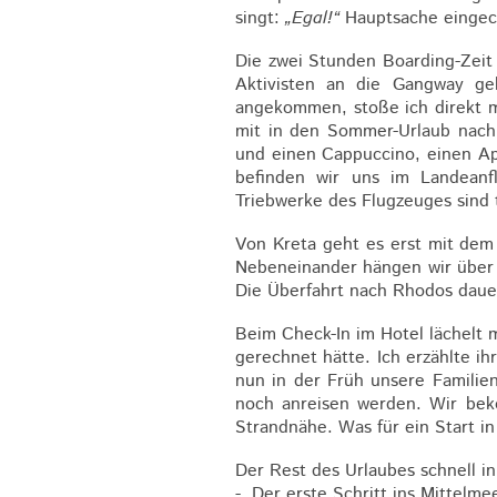
singt:
„Egal!“
Hauptsache eingec
Die zwei Stunden Boarding-Zeit 
Aktivisten an die Gangway ge
angekommen, stoße ich direkt m
mit in den Sommer-Urlaub nach 
und einen Cappuccino, einen Ap
befinden wir uns im Landeanfl
Triebwerke des Flugzeuges sind t
Von Kreta geht es erst mit dem 
Nebeneinander hängen wir über
Die Überfahrt nach Rhodos daue
Beim Check-In im Hotel lächelt 
gerechnet hätte. Ich erzählte i
nun in der Früh unsere Familien
noch anreisen werden. Wir beko
Strandnähe. Was für ein Start i
Der Rest des Urlaubes schnell i
- Der erste Schritt ins Mittelmee