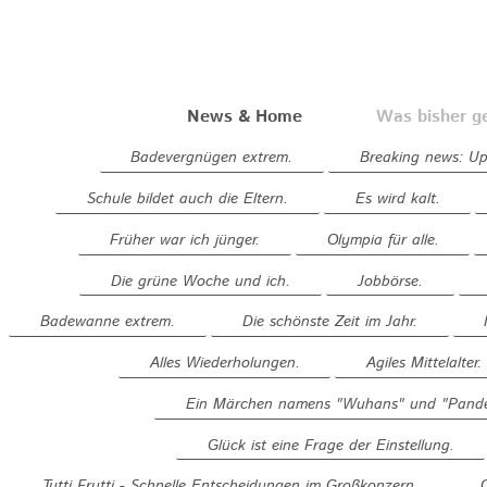
News & Home
Was bisher g
Badevergnügen extrem.
Breaking news: Up 
Schule bildet auch die Eltern.
Es wird kalt.
Früher war ich jünger.
Olympia für alle.
Die grüne Woche und ich.
Jobbörse.
Badewanne extrem.
Die schönste Zeit im Jahr.
Alles Wiederholungen.
Agiles Mittelalter.
Ein Märchen namens "Wuhans" und "Pande
Glück ist eine Frage der Einstellung.
Tutti Frutti - Schnelle Entscheidungen im Großkonzern