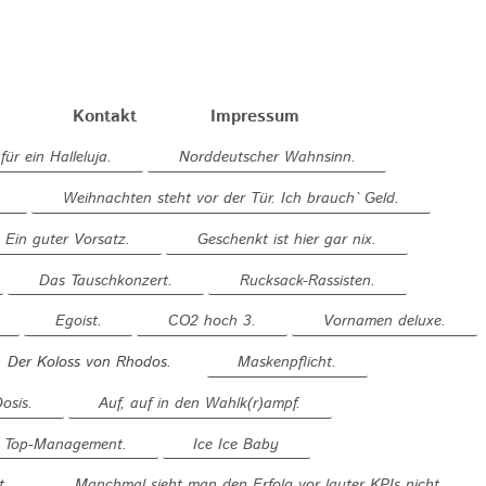
Kontakt
Impressum
für ein Halleluja.
Norddeutscher Wahnsinn.
Weihnachten steht vor der Tür. Ich brauch` Geld.
Ein guter Vorsatz.
Geschenkt ist hier gar nix.
Das Tauschkonzert.
Rucksack-Rassisten.
Egoist.
CO2 hoch 3.
Vornamen deluxe.
Der Koloss von Rhodos.
Maskenpflicht.
osis.
Auf, auf in den Wahlk(r)ampf.
em Top-Management.
Ice Ice Baby
t.
Manchmal sieht man den Erfolg vor lauter KPIs nicht.