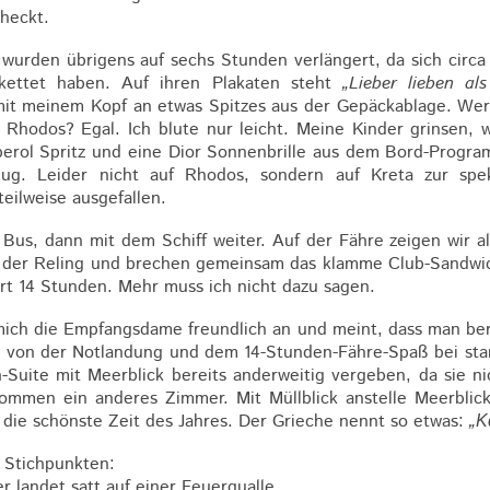
heckt.
wurden übrigens auf sechs Stunden verlängert, da sich circa 
kettet haben. Auf ihren Plakaten steht
„Lieber lieben als
it meinem Kopf an etwas Spitzes aus der Gepäckablage. Wer
Rhodos? Egal. Ich blute nur leicht. Meine Kinder grinsen, w
erol Spritz und eine Dior Sonnenbrille aus dem Bord-Program
ug. Leider nicht auf Rhodos, sondern auf Kreta zur spek
eilweise ausgefallen.
Bus, dann mit dem Schiff weiter. Auf der Fähre zeigen wir 
 der Reling und brechen gemeinsam das klamme Club-Sandwic
rt 14 Stunden. Mehr muss ich nicht dazu sagen.
mich die Empfangsdame freundlich an und meint, dass man ber
hr von der Notlandung und dem 14-Stunden-Fähre-Spaß bei sta
-Suite mit Meerblick bereits anderweitig vergeben, da sie ni
mmen ein anderes Zimmer. Mit Müllblick anstelle Meerblic
n die schönste Zeit des Jahres. Der Grieche nennt so etwas:
„Κ
n Stichpunkten:
r landet satt auf einer Feuerqualle.