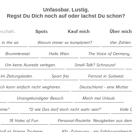
Unfassbar. Lustig.
Regst Du Dich noch auf oder lachst Du schon?
eschah.
Spots
Kauf mich
Über mich
in the air.
Warum immer so kompliziert?
Vier Zahlen 
Brummkreisel.
Hallo Wien.
The Voice of Germany.
Um keine Ausrede verlegen.
Small-Talk? Schnauze!
Im Zeitungsladen.
Sport frei.
Fernost in Südwest.
Ich kann einfach nicht weghören.
Deutschland - eine Mutter.
Unangekündigter Besuch.
Mach mal Urlaub.
mia".
"D wie Das darf doch nicht wahr sein!"
Volle D
18 Holes of Fun.
Personal-Roulette. Neuigkeiten aus d
Golf ist (k)eine Zauberei.
Kfz.-Zulassung - ein Erfahrungsberich