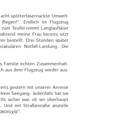
acht splitterfasernackte Umwelt-
 fliegen!“
. Endlich im Flugzeug
 zum Teufel nimmt Langlaufskier
ährend meine Frau bereits sitzt
m bestellt. Drei Stunden später
takulären Notfall-Landung. Die
als Familie echten Zusammenhalt.
h aus dem Flugzeug wieder aus.
eits gestern mit unserer Anreise
rkem Seegang. Jedenfalls hat sie
cht sicher war, ob wir überhaupt
k. Und mit Straßennähe anstelle
ακοτυχία”
.