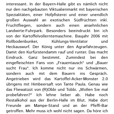
interessant. In der Bayern-Halle gibt es nämlich nicht
nur den nachgebauten Viktualienmarkt mit bayerischen
Spezialitäten, einer Hofpfisterei und einer unendlich
großen Auswahl an exotischen Südfrüchten inkl.
Fruchtfliegen, sondern auch einen ansehnlichen
Landwirte-Fuhrpark. Besonders beeindruckt bin ich
von der Kartoffelvollerntemaschine. Baujahr 2006 mit
Rollbodenbunker, Kühlungs-Ventilator und
Heckauswurf. Der König unter den Agrarfahrzeugen.
Damit den Kurfürstendamm rauf und runter. Das macht
Eindruck. Ganz bestimmt. Zumindest bei den
eingefleischten Fans von „Frauentausch“ und „Bauer
sucht Frau“. Ich komme nicht nur ins Schwärmen,
sondern auch mit dem Bauern ins Gespräch.
Angetrieben wird das Kartoffel-Acker-Monster 2.0
übrigens mit Himbeersaft von Tante Paula. Genau wie
das Fliewatüüt von (R)Obbi und Tobbi. „Wollen Sie mal
probefahren?“ Ich lehne lieber ab. Habe noch
Restalkohol aus der Berlin-Halle im Blut. Habe dort
Freunde am Mampe-Stand und an der Pfeffi-Bar
getroffen. Mehr muss ich wohl nicht sagen. Da höre ich