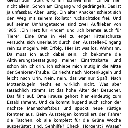
Gleich zum Start wird mir schnell klar: ich bin hier
nicht allein. Schon am Eingang wird gedrängelt. Das ist
ja unfassbar. Aber lustig. Ein alter Knacker schiebt sich
den Weg mit seinem Rollator rücksichtslos frei. Und
auf seiner Umhängetasche sind zwei Aufkleber von
1985. „Ein Herz für Kinder“ und „Ich bremse auch für
Tiere“. Eine Oma in viel zu enger Kittelschürze
versucht sich unerlaubt durch den Aussteller-Eingang
rein zu mogeln. Mit Erfolg. Hier ist was los. Wahnsinn.
Da muss ich auch dabei sein. Ich bekomme die
Aktivierungsbestätigung meiner Eintrittskarte und
schon bin ich drin. Ich schiebe mich mutig in die Mitte
der Senioren-Traube. Es riecht nach Mottenkugeln und
leicht nach Urin. Nein, nein, das war nur Spaß. Nach
Mottenkugeln riecht es wirklich nicht. Was aber
tatsächlich stimmt, ist das hohe Alter der Besucher.
Das fällt auf. Oma Krause gehört hier eindeutig zum
Establishment. Und da kommt hupend auch schon der
nächste Mannschaftsbus und spuckt neue rüstige
Rentner aus. Beim Aussteigen kontrolliert der Fahrer
die Taschen, ob alle komplett für die Grüne Woche
ausgerüstet sind. Sehhilfe? Check! Hörgerät? Waaas?