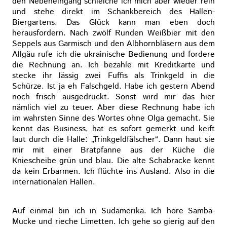
den Nebeneingang schleiche ich mich aber wieder rein
und stehe direkt im Schankbereich des Hallen-
Biergartens. Das Glück kann man eben doch
herausfordern. Nach zwölf Runden Weißbier mit den
Seppels aus Garmisch und den Albhornbläsern aus dem
Allgäu rufe ich die ukrainische Bedienung und fordere
die Rechnung an. Ich bezahle mit Kreditkarte und
stecke ihr lässig zwei Fuffis als Trinkgeld in die
Schürze. Ist ja eh Falschgeld. Habe ich gestern Abend
noch frisch ausgedruckt. Sonst wird mir das hier
nämlich viel zu teuer. Aber diese Rechnung habe ich
im wahrsten Sinne des Wortes ohne Olga gemacht. Sie
kennt das Business, hat es sofort gemerkt und keift
laut durch die Halle: „Trinkgeldfälscher“. Dann haut sie
mir mit einer Bratpfanne aus der Küche die
Kniescheibe grün und blau. Die alte Schabracke kennt
da kein Erbarmen. Ich flüchte ins Ausland. Also in die
internationalen Hallen.
Auf einmal bin ich in Südamerika. Ich höre Samba-
Mucke und rieche Limetten. Ich gehe so gierig auf den