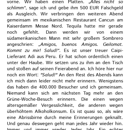
vorne. Wir haben einen Platten. „
Alles nicht so
schlimm“
, sage ich und gebe ihm 500 EUR Falschgeld
als Ausgleich. Wir verbringen den weiteren Abend
gemeinsam im mexikanischen Restaurant Cancun am
Kaiserdamm Messe Nord. Tequila hatte mir gerade
noch gefehlt. Dann werden wir von einem
südamerikanischen Mann mit sehr großem Sombrero
angeschrien:
„Amigos, buenos Amigos. Geilomat.
Kommt zu mir!
Salud!
“
. Es ist unser treuer Caipi-
Lieferant Adi aus Peru. Er hat schon ordentlich einen
unter der Haube. Wir setzen uns zu ihm an den Tisch
und stoßen auf seinen Feierabend an. Ich höre hier nur
noch ein Wort:
"Salud!"
An den Rest des Abends kann
ich mich dann leider nicht mehr erinnern. Wenigstens
das haben die 400.000 Besucher und ich gemeinsam.
Niemand kann sich am nächsten Tag mehr an den
Grüne-Woche-Besuch erinnern. Die einen wegen
altersgemäßer Vergesslichkeit, die anderen wegen
überhöhtem Alkoholkonsum. Es ist quasi so, als wäre
eine Abrissbirne durch meine Erinnerungen geknallt.
Und genau deswegen geht man jedes Jahr wieder hin.
Immer und immer wieder. Jedes Jahr. Ein echter