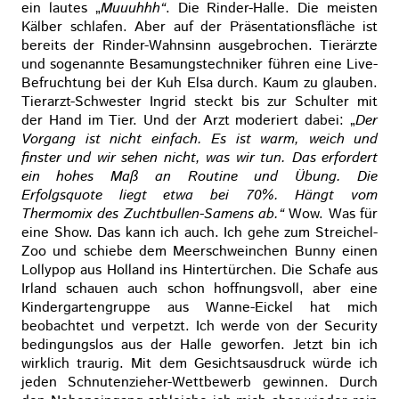
ein lautes „
Muuuhhh“
. Die Rinder-Halle. Die meisten
Kälber schlafen. Aber auf der Präsentationsfläche ist
bereits der Rinder-Wahnsinn ausgebrochen. Tierärzte
und sogenannte Besamungstechniker führen eine Live-
Befruchtung bei der Kuh Elsa durch. Kaum zu glauben.
Tierarzt-Schwester Ingrid steckt bis zur Schulter mit
der Hand im Tier. Und der Arzt moderiert dabei: „
Der
Vorgang ist nicht einfach. Es ist warm, weich und
finster und wir sehen nicht, was wir tun. Das erfordert
ein hohes Maß an Routine und Übung. Die
Erfolgsquote liegt etwa bei 70%. Hängt vom
Thermomix des Zuchtbullen-Samens ab.“
Wow. Was für
eine Show. Das kann ich auch. Ich gehe zum Streichel-
Zoo und schiebe dem Meerschweinchen Bunny einen
Lollypop aus Holland ins Hintertürchen. Die Schafe aus
Irland schauen auch schon hoffnungsvoll, aber eine
Kindergartengruppe aus Wanne-Eickel hat mich
beobachtet und verpetzt. Ich werde von der Security
bedingungslos aus der Halle geworfen. Jetzt bin ich
wirklich traurig. Mit dem Gesichtsausdruck würde ich
jeden Schnutenzieher-Wettbewerb gewinnen. Durch