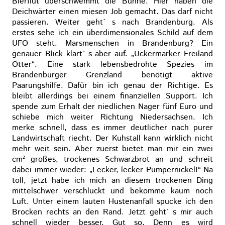
Bierflut überschwemmt die Bühne. Hier haben die
Deichwärter einen miesen Job gemacht. Das darf nicht
passieren. Weiter geht` s nach Brandenburg. Als
erstes sehe ich ein überdimensionales Schild auf dem
UFO steht. Marsmenschen in Brandenburg? Ein
genauer Blick klärt` s aber auf. „Uckermarker Freiland
Otter“. Eine stark lebensbedrohte Spezies im
Brandenburger Grenzland benötigt aktive
Paarungshilfe. Dafür bin ich genau der Richtige. Es
bleibt allerdings bei einem finanziellen Support. Ich
spende zum Erhalt der niedlichen Nager fünf Euro und
schiebe mich weiter Richtung Niedersachsen. Ich
merke schnell, dass es immer deutlicher nach purer
Landwirtschaft riecht. Der Kuhstall kann wirklich nicht
mehr weit sein. Aber zuerst bietet man mir ein zwei
cm² großes, trockenes Schwarzbrot an und schreit
dabei immer wieder: „Lecker, lecker Pumpernickel!“ Na
toll, jetzt habe ich mich an diesem trockenen Ding
mittelschwer verschluckt und bekomme kaum noch
Luft. Unter einem lauten Hustenanfall spucke ich den
Brocken rechts an den Rand. Jetzt geht` s mir auch
schnell wieder besser. Gut so. Denn es wird