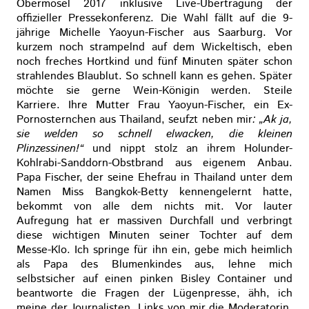
Obermosel 2017 inklusive Live-Übertragung der
offizieller Pressekonferenz. Die Wahl fällt auf die 9-
jährige Michelle Yaoyun-Fischer aus Saarburg. Vor
kurzem noch strampelnd auf dem Wickeltisch, eben
noch freches Hortkind und fünf Minuten später schon
strahlendes Blaublut. So schnell kann es gehen. Später
möchte sie gerne Wein-Königin werden. Steile
Karriere. Ihre Mutter Frau Yaoyun-Fischer, ein Ex-
Pornosternchen aus Thailand, seufzt neben mir
: „Ak ja,
sie welden so schnell elwacken, die kleinen
Plinzessinen!“
und nippt stolz an ihrem Holunder-
Kohlrabi-Sanddorn-Obstbrand aus eigenem Anbau.
Papa Fischer, der seine Ehefrau in Thailand unter dem
Namen Miss Bangkok-Betty kennengelernt hatte,
bekommt von alle dem nichts mit. Vor lauter
Aufregung hat er massiven Durchfall und verbringt
diese wichtigen Minuten seiner Tochter auf dem
Messe-Klo. Ich springe für ihn ein, gebe mich heimlich
als Papa des Blumenkindes aus, lehne mich
selbstsicher auf einen pinken Bisley Container und
beantworte die Fragen der Lügenpresse, ähh, ich
meine der Journalisten. Links von mir die Moderatorin,