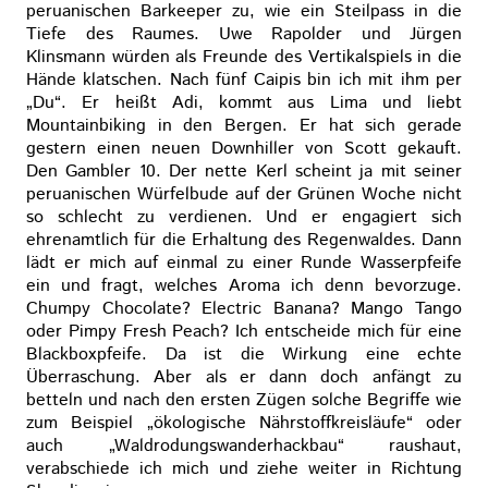
peruanischen Barkeeper zu, wie ein Steilpass in die
Tiefe des Raumes. Uwe Rapolder und Jürgen
Klinsmann würden als Freunde des Vertikalspiels in die
Hände klatschen. Nach fünf Caipis bin ich mit ihm per
„Du“. Er heißt Adi, kommt aus Lima und liebt
Mountainbiking in den Bergen. Er hat sich gerade
gestern einen neuen Downhiller von Scott gekauft.
Den Gambler 10. Der nette Kerl scheint ja mit seiner
peruanischen Würfelbude auf der Grünen Woche nicht
so schlecht zu verdienen. Und er engagiert sich
ehrenamtlich für die Erhaltung des Regenwaldes. Dann
lädt er mich auf einmal zu einer Runde Wasserpfeife
ein und fragt, welches Aroma ich denn bevorzuge.
Chumpy Chocolate? Electric Banana? Mango Tango
oder Pimpy Fresh Peach? Ich entscheide mich für eine
Blackboxpfeife. Da ist die Wirkung eine echte
Überraschung. Aber als er dann doch anfängt zu
betteln und nach den ersten Zügen solche Begriffe wie
zum Beispiel „ökologische Nährstoffkreisläufe“ oder
auch „Waldrodungswanderhackbau“ raushaut,
verabschiede ich mich und ziehe weiter in Richtung